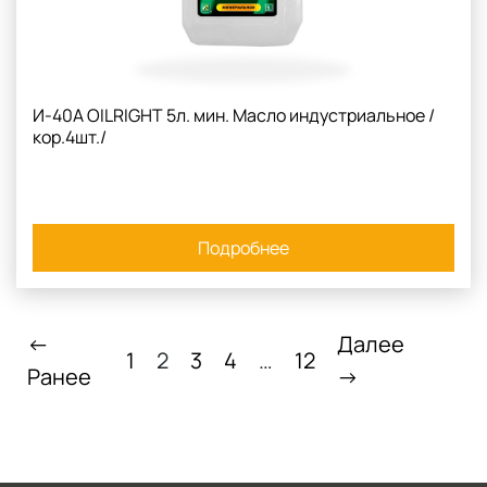
И-40А OILRIGHT 5л. мин. Масло индустриальное /
кор.4шт./
Подробнее
←
Далее
1
2
3
4
…
12
Ранее
→