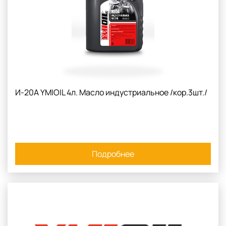
И-20А YMIOIL 4л. Масло индустриальное /кор.3шт./
Подробнее