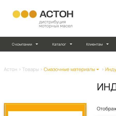
О компании
Каталог
Клиентам
Астон
>
Товары
>
Смазочные материалы
>
Инду
ИН
Отобра