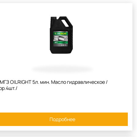
МГЗ OILRIGHT 5л. мин. Масло гидравлическое /
ор.4шт./
Подробнее