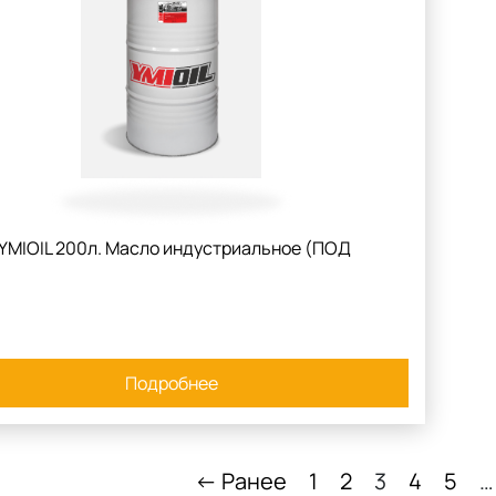
YMIOIL 200л. Масло индустриальное (ПОД
Подробнее
← Ранее
1
2
3
4
5
…