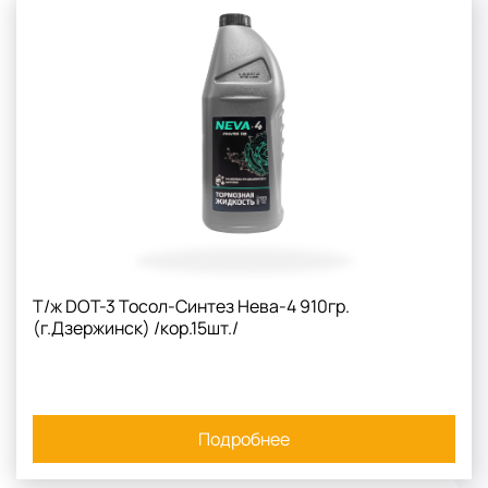
Т/ж DOT-3 Тосол-Синтез Нева-4 910гр.
(г.Дзержинск) /кор.15шт./
Подробнее