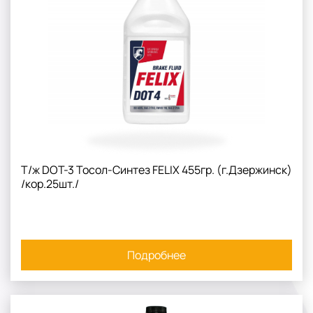
Т/ж DOT-3 Тосол-Синтез FELIX 455гр. (г.Дзержинск)
/кор.25шт./
Подробнее