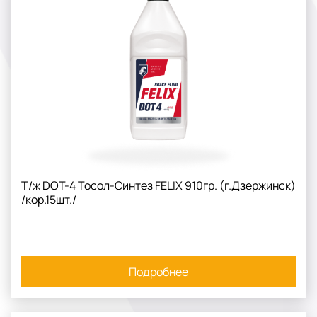
Т/ж DOT-4 Тосол-Синтез FELIX 910гр. (г.Дзержинск)
/кор.15шт./
Подробнее