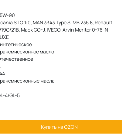
5W-90
cania STO 1:0, MAN 3343 Type S, MB 235.8, Renault
/19C/21B, Mack GO-J, IVECO, Arvin Meritor 0-76-N
UXE
интетическое
рансмиссионное масло
течественное
.
44
рансмиссионные масла
L-4/GL-5
Купить на OZON