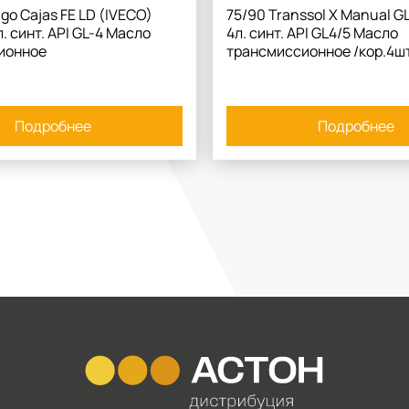
go Cajas FE LD (IVECO)
75/90 Transsol X Manual G
. синт. API GL-4 Масло
4л. синт. API GL4/5 Масло
ионное
трансмиссионное /кор.4шт
Подробнее
Подробнее