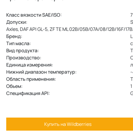
Класс вязкости SAE/ISO:
7
Допуски:
S
Axles, DAF API GL-5, ZF TE ML 02B/05B/07A/08/12B/16F/17B
Бренд:
L
Тип масла:
с
Вид продукта:
Т
Производство:
О
Единица измерения:
л
Нижний диапазон температур:
-
Область применения:
Т
Объем:
1
Спецификация API:
G
Купить на Wildberries