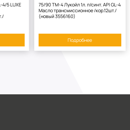
L-4/5 LUXE
75/90 ТМ-4 Лукойл 1л. п/синт. API GL-4
Масло трансмиссионное /кор.12шт./
./
(новый 3556160)
Подробнее