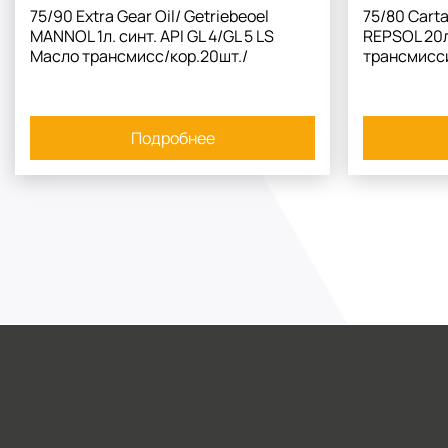
75/90 Extra Gear Oil/ Getriebeoel
75/80 Carta
MANNOL 1л. синт. API GL 4/GL 5 LS
REPSOL 20л
Масло трансмисс/кор.20шт./
трансмисс
Подробнее