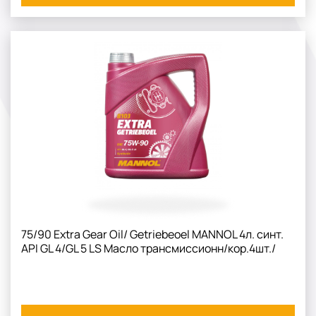
75/90 Extra Gear Oil/ Getriebeoel MANNOL 4л. синт.
API GL 4/GL 5 LS Масло трансмиссионн/кор.4шт./