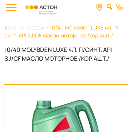
Астон
>
Товары
>
10/40 Molybden LUXE 4л. п/
синт. API SJ/CF Масло моторное /кор.4шт./
10/40 MOLYBDEN LUXE 4Л. П/СИНТ. API
SJ/CF МАСЛО МОТОРНОЕ /КОР.4ШТ./