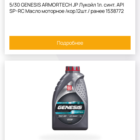
5/30 GENESIS ARMORTECH JP Лукойл 1л. синт. API
SP-RC Масло моторное /кор.12шт./ ранее 1538772
Подробнее