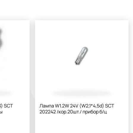
S) SCT
Лампа W1.2W 24V (W2,1*4,5d) SCT
ты
202242 /кор.20шт./ прибор б/ц