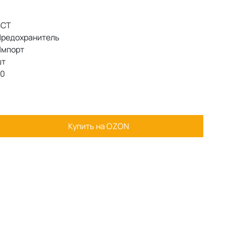
CT
редохранитель
мпорт
т
0
Купить на OZON