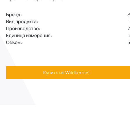
Бренд:
S
Вид продукта:
П
Производство:
И
Единица измерения:
ш
Объем:
5
Купить на Wildberries