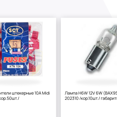
тели штекерные 10А Midi
Лампа H6W 12V 6W (BAX9
кор.50шт./
202310 /кор.10шт./ габари