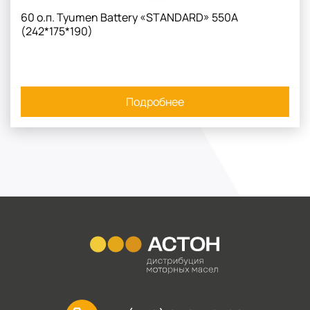
60 о.п. Tyumen Battery «STANDARD» 550А
(242*175*190)
Подробнее