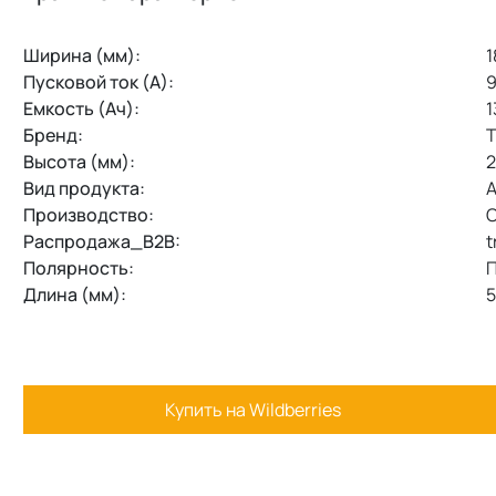
Ширина (мм):
1
Пусковой ток (А):
9
Емкость (Ач):
1
Бренд:
T
Высота (мм):
2
Вид продукта:
А
Производство:
О
Распродажа_В2В:
t
Полярность:
П
Длина (мм):
5
Купить на Wildberries