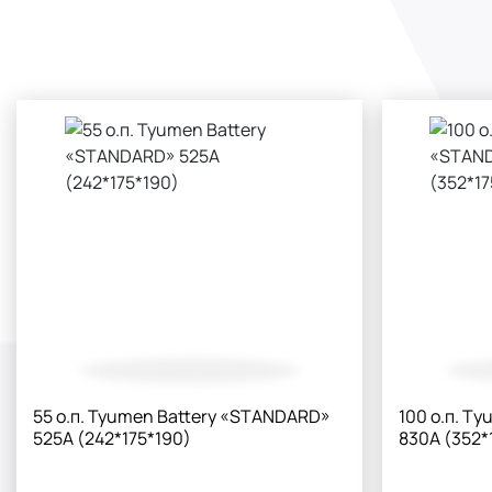
55 о.п. Tyumen Battery «STANDARD»
100 о.п. Т
525А (242*175*190)
830А (352*