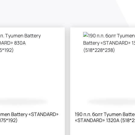
yumen Battery «STANDARD»
190 п.п. болт Tyumen Batte
175*192)
«STANDARD» 1320А (518*2