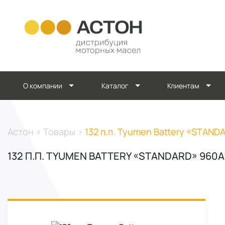
О компании
Каталог
Клиентам
Астон
>
Товары
>
132 п.п. Tyumen Battery «STAND
132 П.П. TYUMEN BATTERY «STANDARD» 960А 