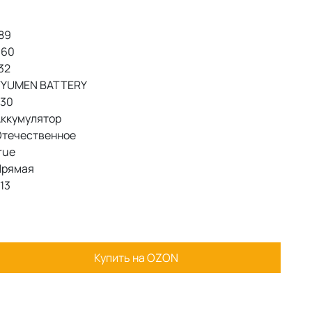
89
60
32
YUMEN BATTERY
30
ккумулятор
течественное
rue
рямая
13
Купить на OZON