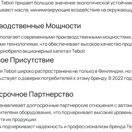
Teboil придает большое значение экологической устойчив
ывают масла, минимизирующие воздействие на окружающу
водственные Мощности
асполагает современными производственными мощностями
и технологиями, что обеспечивает высокое качество прод
риобрело акционерный капитал Teboil
ое Присутствие
 Teboil широко распространена не только в Финляндии, но и
ствует о доверии потребителей к этому бренду. В 2022 год
срочное Партнерство
станавливает долгосрочные партнерские отношения с авто
телями оборудования, что подчеркивает высокий уровень 
ти их продукции.
ы подчеркивают надежность и профессионализм бренда Teb