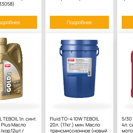
33058)
одробнее
Подробнее
L TEBOIL 1л. синт.
Fluid TO-4 10W TEBOIL
5/30
 Plus Масло
20л. (17кг.) мин. Масло
4л. с
/кор.12шт./
трансмиссионное (новый
мото