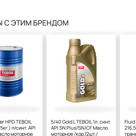
Ы C ЭТИМ БРЕНДОМ
er HPD TEBOIL
5/40 Gold L TEBOIL 1л. синт.
Flui
75кг.) п/синт. API
API SN Plus/SN/CF Масло
216,5
асло моторное
моторное /кор.12шт./
тран