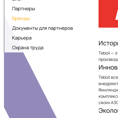
Партнеры
Бренды
Документы для партнеров
Карьера
Истори
Охрана труда
Teboil — 
производ
Иннов
Teboil вс
внедряют 
Финляндии
комплексн
своих АЗС
Эколо