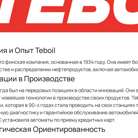
я и Опыт Teboil
это финская компания, основанная в 1934 году. Она имеет б
стве и распределении нефтепродуктов, включая автомоби
ации в Производстве
егда был на передовых позициях в области инноваций. Они 
новейшие технологии в производстве своих продуктов. Teb
, которая в 90-х годах стала проводить на свох станциях
ую диагностику и гарантийное обслуживание автомобилей. 
 установила автоматы по приему кредитных карт.
гическая Ориентированность