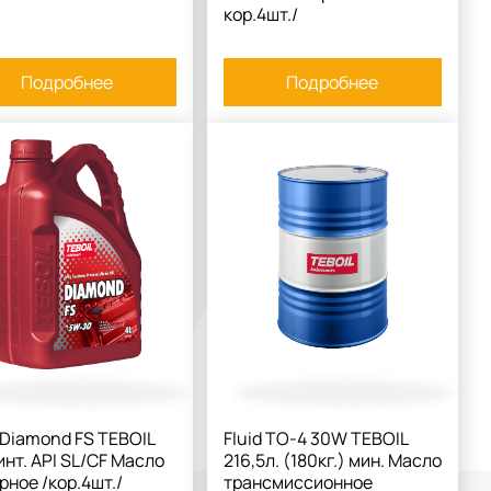
кор.4шт./
Подробнее
Подробнее
 Diamond FS TEBOIL
Fluid TO-4 30W TEBOIL
инт. API SL/CF Масло
216,5л. (180кг.) мин. Масло
рное /кор.4шт./
трансмиссионное