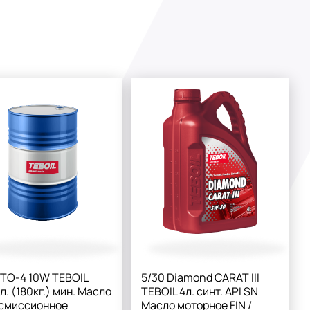
d TO-4 10W TEBOIL
5/30 Diamond CARAT III
л. (180кг.) мин. Масло
TEBOIL 4л. синт. API SN
смиссионное
Масло моторное FIN /