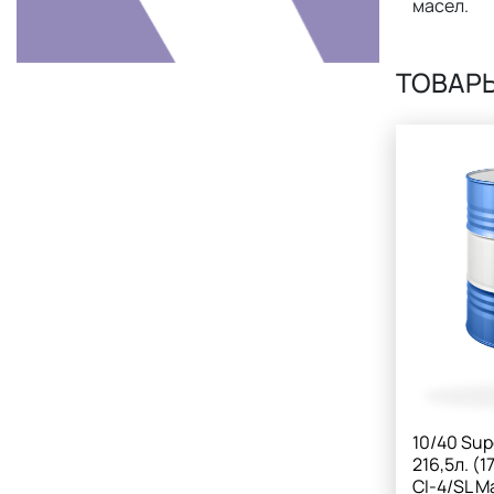
масел.
ТОВАР
10/40 Sup
216,5л. (1
CI-4/SL М