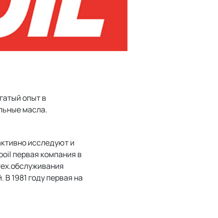
огатый опыт в
льные масла.
активно исследуют и
oil первая компания в
 тех.обслуживания
В 1981 году первая на