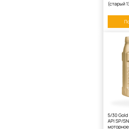
(старый 1
П
5/30 Gold 
API SP/SN
моторное 