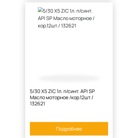
5/30 X5 ZIC 1л. п/синт. API SP
Масло моторное /кор.12шт./
132621
Подробнее