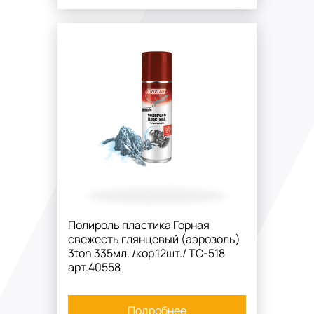
Полироль пластика Горная
свежесть глянцевый (аэрозоль)
3ton 335мл. /кор.12шт./ TC-518
арт.40558
Подробнее