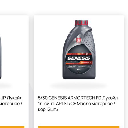
JP Лукойл
5/30 GENESIS ARMORTECH FD Лукойл
 моторное /
1л. синт. API SL/CF Масло моторное /
кор.12шт./