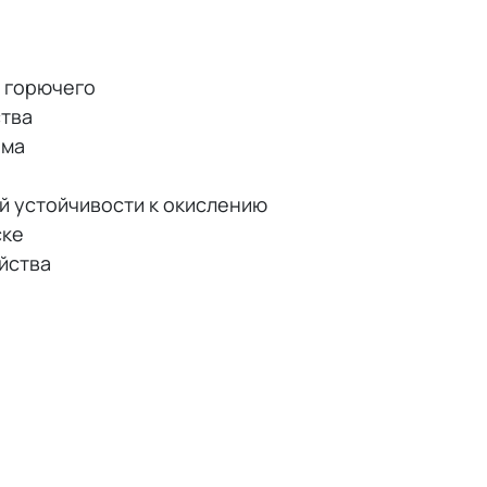
 горючего
тва
ама
й устойчивости к окислению
ске
йства