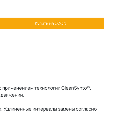
Купить на OZON
с применением технологии CleanSynto®.
 движении.
ва. Удлиненные интервалы замены согласно