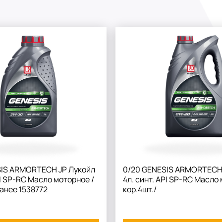
SIS ARMORTECH JP Лукойл
0/20 GENESIS ARMORTECH 
PI SP-RC Масло моторное /
4л. синт. API SP-RC Масло
ранее 1538772
кор.4шт./