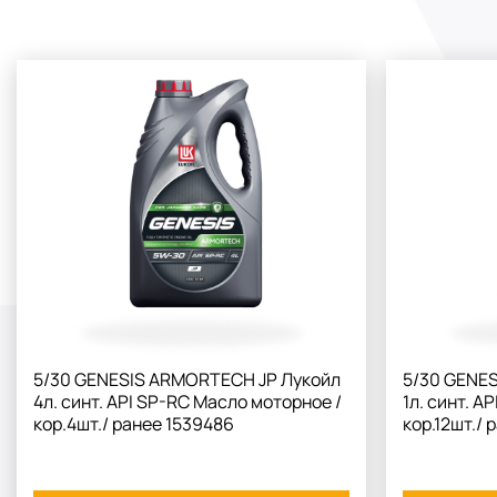
5/30 GENESIS ARMORTECH JP Лукойл
5/30 GENE
4л. синт. API SP-RC Масло моторное /
1л. синт. A
кор.4шт./ ранее 1539486
кор.12шт./ 