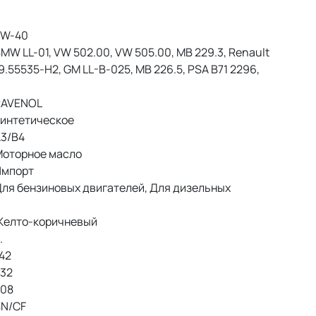
W-40
MW LL-01, VW 502.00, VW 505.00, MB 229.3, Renault
 9.55535-H2, GM LL-B-025, MB 226.5, PSA B71 2296,
AVENOL
интетическое
3/B4
оторное масло
мпорт
ля бензиновых двигателей, Для дизельных
елто-коричневый
.
42
32
08
N/CF