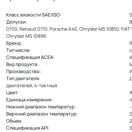
Класс вязкости SAE/ISO:
5
Допуски:
B
0700, Renault 0710, Porsche A40, Chrysler MS 10850, FIAT
Chrysler MS 10896
Бренд:
R
Тип масла:
с
Спецификация ACEA:
A
Вид продукта:
М
Производство:
И
Тип двигателя:
Д
двигателей, 4-тактный
Цвет:
Ж
Единица измерения:
л
Нижний диапазон температур:
-
Верхний диапазон температур:
2
Объем:
2
Спецификация API:
S