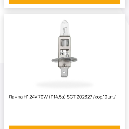
Лампа H1 24V 70W (P14,5s) SCT 202327 /кор.10шт./